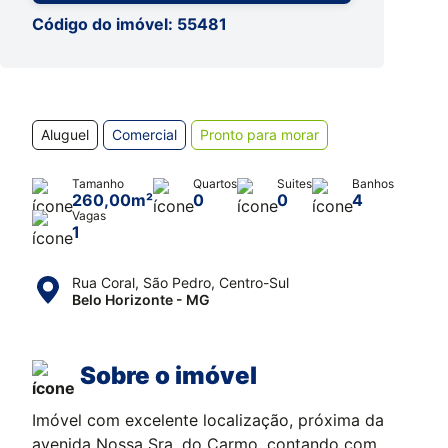
Código do imóvel: 55481
Aluguel
Comercial
Pronto para morar
Tamanho
Quartos
Suites
Banhos
260,00m²
0
0
4
Vagas
1
Rua Coral, São Pedro, Centro-Sul
Belo Horizonte - MG
Sobre o imóvel
Imóvel com excelente localização, próxima da
avenida Nossa Sra. do Carmo, contando com