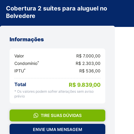
Cobertura 2 suítes para aluguel no
Belvedere
Informações
Valor
R$ 7.000,00
*
Condomínio
R$ 2.303,00
*
IPTU
R$ 536,00
Total
R$ 9.839,00
* Os valores podem sofrer alterações sem aviso
prévio
TIRE SUAS DÚVIDAS
ENVIE UMA MENSAGEM