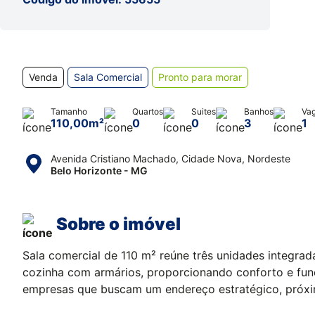
Venda
Sala Comercial
Pronto para morar
Tamanho
Quartos
Suites
Banhos
Va
110,00m²
0
0
3
1
Avenida Cristiano Machado, Cidade Nova, Nordeste
Belo Horizonte - MG
Sobre o imóvel
Sala comercial de 110 m² reúne três unidades integra
cozinha com armários, proporcionando conforto e funcio
empresas que buscam um endereço estratégico, próximo